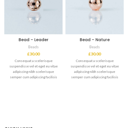
Bead – Leader
Bead – Nature
Beads
Beads
£
30.00
£
30.00
Consequat a scelerisque
Consequat a scelerisque
suspendisse vel et eget eu vitae
suspendisse vel et eget eu vitae
adipiscing nibh scelerisque
adipiscing nibh scelerisque
semper cum adipiscing facilisis
semper cum adipiscing facilisis
adipiscing est accumsan lorem
adipiscing est accumsan lorem
vestibulum. Aliquet mus a aptent
vestibulum. Aliquet mus a aptent
ullam corper metus accumsan.
ullam corper metus accumsan.
Habitasse a purus nec ipsum a
Habitasse a purus nec ipsum a
urna ac ullamcorper varius metus
urna ac ullamcorper varius metus
blandit posuere.
blandit posuere.