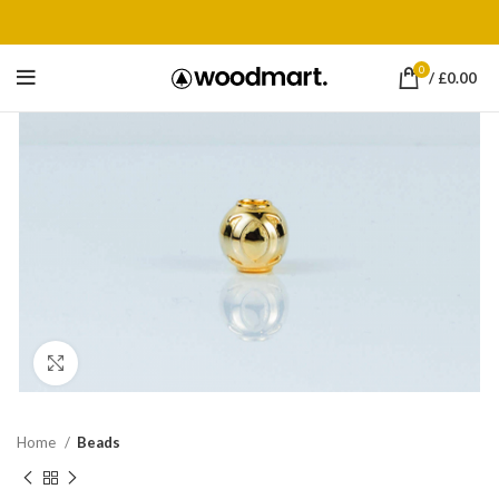
0
/
£
0.00
Click to enlarge
Home
Beads